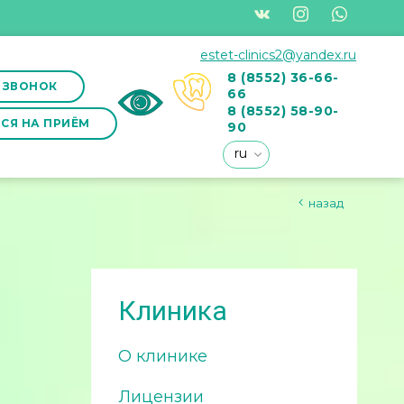
estet-clinics2@yandex.ru
8 (8552) 36-66-
 ЗВОНОК
66
8 (8552) 58-90-
СЯ НА ПРИЁМ
90
ru
назад
Клиника
О клинике
Лицензии