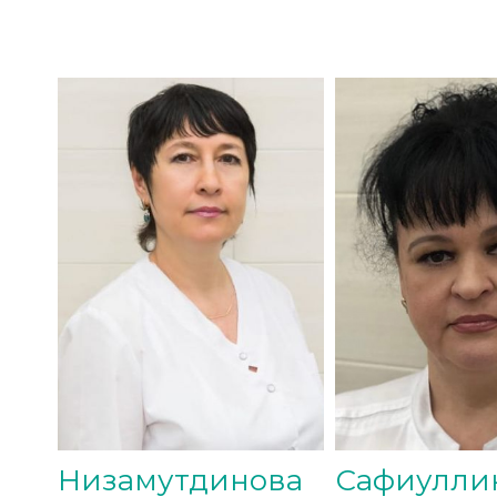
а
Низамутдинова
Сафиулли