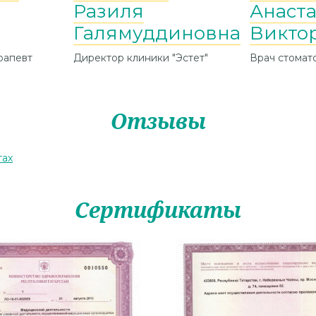
Разиля
Анаст
Галямуддиновна
Викто
рапевт
Директор клиники "Эстет"
Врач стомат
Отзывы
тах
Сертификаты