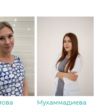
мова
Мухаммадиева
Лу