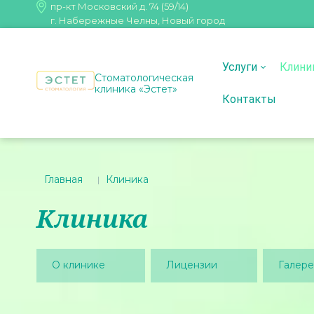
пр-кт Московский д. 74 (59/14)
г. Набережные Челны, Новый город
Услуги
Клини
Стоматологическая
клиника «Эстет»
Контакты
Главная
Клиника
Клиника
О клинике
Лицензии
Галере