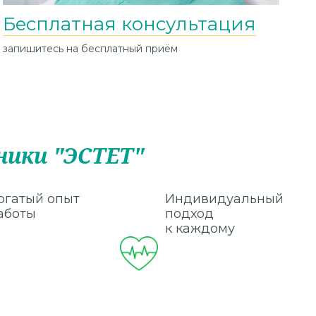
Бесплатная консультация
Р
с
запишитесь на бесплатный приём
ч
пр
ики "ЭСТЕТ"
огатый опыт
Индивидуальный
аботы
подход
к каждому