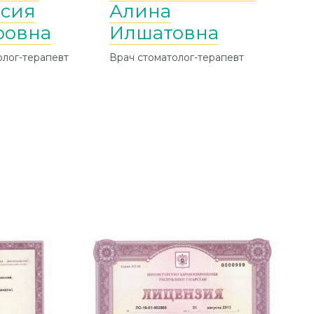
асия
Алина
Вл
ровна
Илшатовна
Стома
импла
олог-терапевт
Врач стоматолог-терапевт