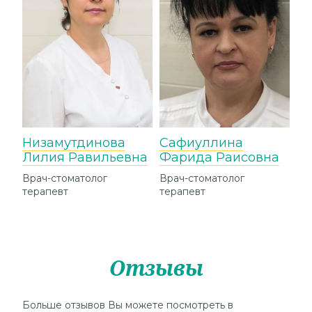
Низамутдинова
Сафиуллина
Р
Лилия Равильевна
Фарида Раисовна
Г
Врач-стоматолог
Врач-стоматолог
Ди
терапевт
терапевт
"Эс
Отзывы
Больше отзывов Вы можете посмотреть в