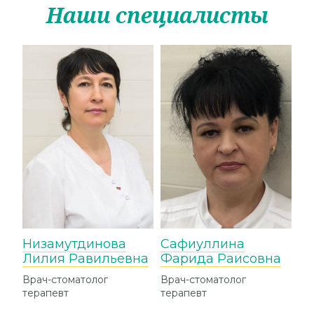
Наши специалисты
Низамутдинова
Сафиуллина
Р
Лилия Равильевна
Фарида Раисовна
Г
Врач-стоматолог
Врач-стоматолог
Ди
терапевт
терапевт
"Эс